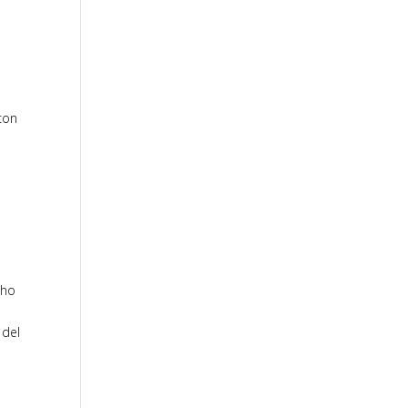
con
cho
 del