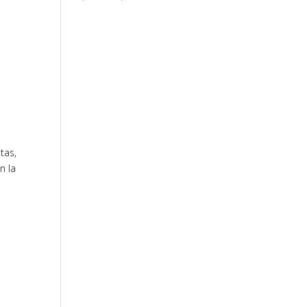
tas,
n la