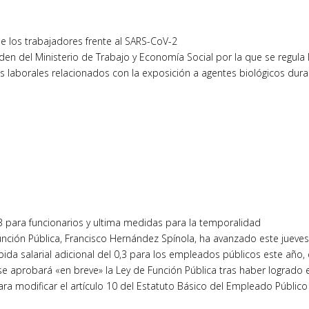
de los trabajadores frente al SARS-CoV-2
rden del Ministerio de Trabajo y Economía Social por la que se regula 
os laborales relacionados con la exposición a agentes biológicos dur
0,3 para funcionarios y ultima medidas para la temporalidad
y Función Pública, Francisco Hernández Spínola, ha avanzado este jueve
ida salarial adicional del 0,3 para los empleados públicos este año,
e aprobará «en breve» la Ley de Función Pública tras haber logrado e
 modificar el artículo 10 del Estatuto Básico del Empleado Público