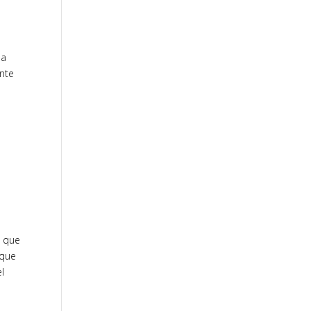
la
ante
s que
 que
l