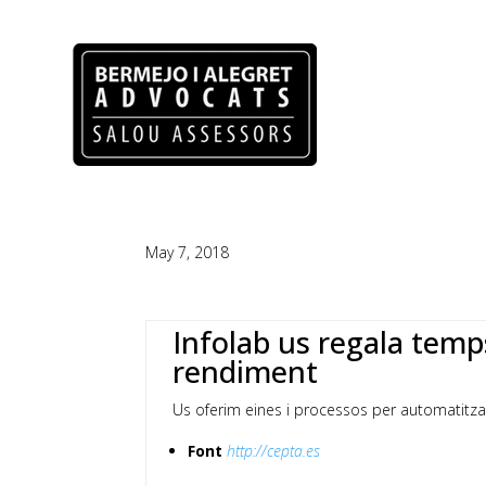
May 7, 2018
Infolab us regala temp
rendiment
Us oferim eines i processos per automatitzar 
Font
http://cepta.es