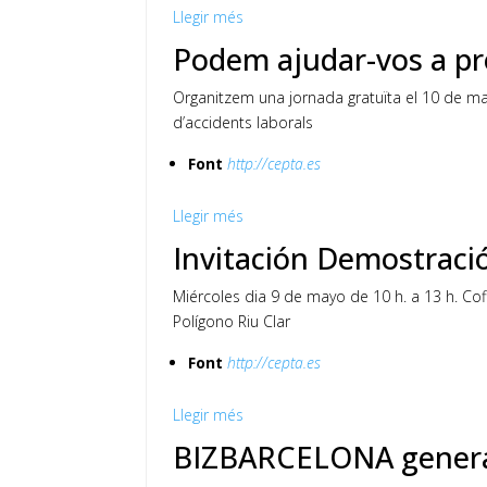
Llegir més
Podem ajudar-vos a pre
Organitzem una jornada gratuïta el 10 de ma
d’accidents laborals
Font
http://cepta.es
Llegir més
Invitación Demostraci
Miércoles dia 9 de mayo de 10 h. a 13 h. Cof
Polígono Riu Clar
Font
http://cepta.es
Llegir més
BIZBARCELONA genera 