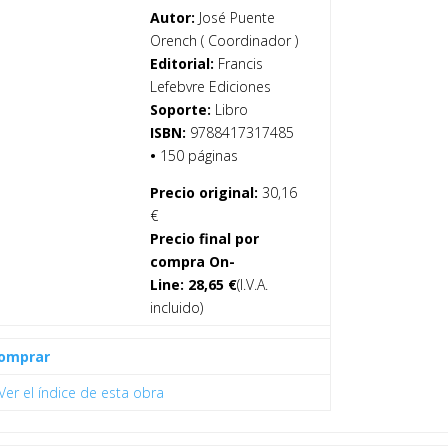
Autor:
José Puente
Orench ( Coordinador )
Editorial:
Francis
Lefebvre Ediciones
Soporte:
Libro
ISBN:
9788417317485
•
150 páginas
Precio original:
30,16
€
Precio final por
compra On-
Line:
28,65
€
(I.V.A.
incluido)
omprar
Ver el índice de esta obra