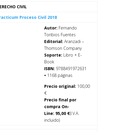
ERECHO CIVIL
racticum Proceso Civil 2018
Autor:
Fernando
Toribios Fuentes
Editorial:
Aranzadi –
Thomson Company
Soporte:
Libro + E-
Book
ISBN:
9788491972631
•
1168 páginas
Precio original:
100,00
€
Precio final por
compra On-
Line:
95,00
€
(I.V.A.
incluido)