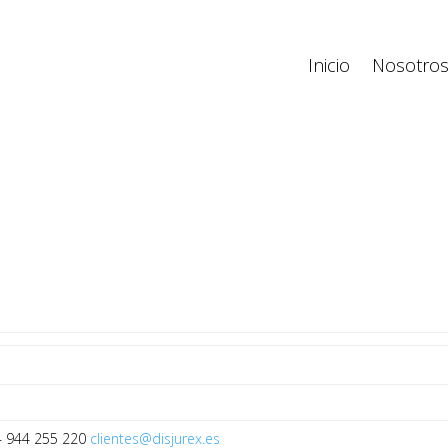
Inicio
Nosotro
 – 944 255 220
clientes@disjurex.es