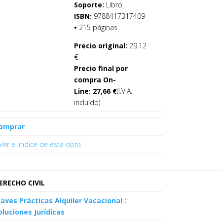
Soporte:
Libro
ISBN:
9788417317409
•
215 páginas
Precio original:
29,12
€
Precio final por
compra On-
Line:
27,66
€
(I.V.A.
incluido)
omprar
Ver el índice de esta obra
ERECHO CIVIL
laves Prácticas Alquiler Vacacional :
oluciones Jurídicas