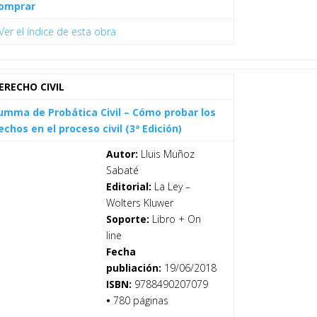
omprar
Ver el índice de esta obra
ERECHO CIVIL
umma de Probática Civil – Cómo probar los
echos en el proceso civil (3ª Edición)
Autor:
Lluis Muñoz
Sabaté
Editorial:
La Ley –
Wolters Kluwer
Soporte:
Libro + On
line
Fecha
publiación:
19/06/2018
ISBN:
9788490207079
•
780 páginas