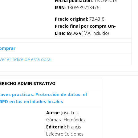
Fecha publiación:
18/06/2018
ISBN:
1306589218476
Precio original:
73,43 €
Precio final por compra On-
Line:
69,76
€
(I.V.A. incluido)
omprar
Ver el índice de esta obra
ERECHO ADMINISTRATIVO
laves practicas: Protección de datos: el
GPD en las entidades locales
Autor:
Jose Luis
Gómara Hernández
Editorial:
Francis
Lefebvre Ediciones