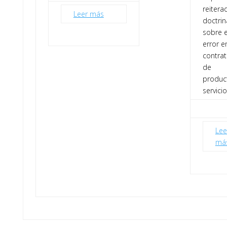
reitera
Leer más
doctrin
sobre e
error e
contrat
de
produc
servici
Lee
má