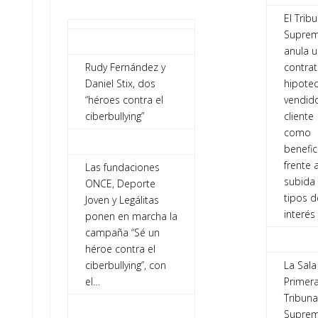
El Tribu
Supre
anula u
Rudy Fernández y
contra
Daniel Stix, dos
hipotec
“héroes contra el
vendido
ciberbullying”
cliente
como
benefic
frente a
Las fundaciones
subida
ONCE, Deporte
tipos d
Joven y Legálitas
interés
ponen en marcha la
campaña “Sé un
héroe contra el
ciberbullying”, con
La Sala
el…
Primera
Tribuna
Suprem