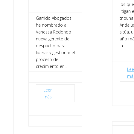
los qu
litigan 
Garrido Abogados
tribuna
ha nombrado a
Andaluc
Vanessa Redondo
sitúa, u
nueva gerente del
año má
despacho para
la…
liderar y gestionar el
proceso de
crecimiento en…
Lee
má
Leer
más