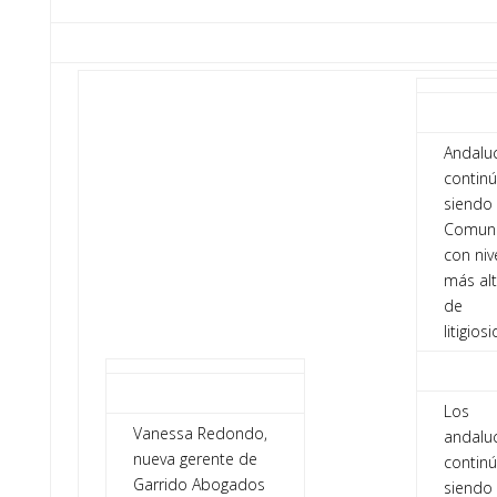
Andalu
contin
siendo 
Comun
con niv
más al
de
litigios
Los
Vanessa Redondo,
andalu
nueva gerente de
contin
Garrido Abogados
siendo