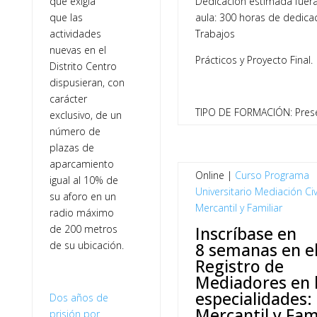
que exigía
Dedicación estimada fuer
que las
aula: 300 horas de dedica
actividades
Trabajos
nuevas en el
Prácticos y Proyecto Final.
Distrito Centro
dispusieran, con
carácter
TIPO DE FORMACIÓN: Prese
exclusivo, de un
número de
plazas de
aparcamiento
Online |
Curso
Programa
igual al 10% de
Universitario Mediación Civi
su aforo en un
Mercantil y Familiar
radio máximo
de 200 metros
Inscríbase en
de su ubicación.
8 semanas en e
Registro de
Mediadores en l
especialidades: C
Dos años de
Mercantil y Fam
prisión por