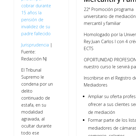
cobrar durante
22ª Promoción programa
15 años la
universitario de mediación c
pensión de
mercantil y familiar
invalidez de su
padre fallecido
Homologado por la Univer
Rey Juan Carlos I con 4 cré
Jurisprudencia
|
ECTS
Fuente:
Redacción NJ
OPORTUNIDAD PROFESION
nuestro curso le servirá pa
El Tribunal
Supremo le
Inscribirse en el Registro d
condena por un
Mediadores
delito
Ampliar su oferta profes
continuado de
ofrecer a sus clientes se
estafa, en su
modalidad
de mediación
agravada, al
Formar parte de los lis
ocultar durante
mediadores de cámara
todo ese
comercio, colegios