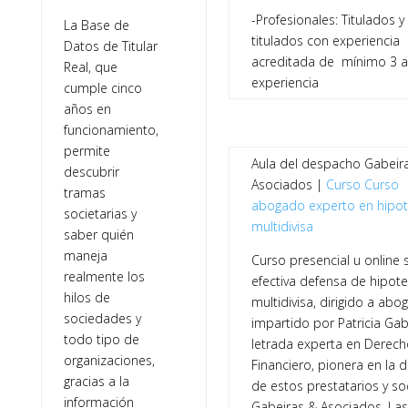
-Profesionales: Titulados y
La Base de
titulados con experiencia
Datos de Titular
acreditada de mínimo 3 
Real, que
experiencia
cumple cinco
años en
funcionamiento,
permite
Aula del despacho Gabeira
descubrir
Asociados |
Curso
Curso
tramas
abogado experto en hipo
societarias y
multidivisa
saber quién
maneja
Curso presencial u online 
realmente los
efectiva defensa de hipot
hilos de
multidivisa, dirigido a ab
sociedades y
impartido por Patricia Gab
todo tipo de
letrada experta en Derech
organizaciones,
Financiero, pionera en la 
gracias a la
de estos prestatarios y so
información
Gabeiras & Asociados. Las