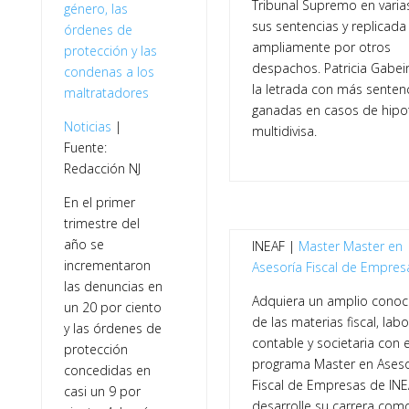
Tribunal Supremo en varia
género, las
sus sentencias y replicada
órdenes de
ampliamente por otros
protección y las
despachos. Patricia Gabei
condenas a los
la letrada con más senten
maltratadores
ganadas en casos de hipo
Noticias
|
multidivisa.
Fuente:
Redacción NJ
En el primer
trimestre del
año se
INEAF |
Master
Master en
incrementaron
Asesoría Fiscal de Empres
las denuncias en
Adquiera un amplio conoc
un 20 por ciento
de las materias fiscal, labo
y las órdenes de
contable y societaria con e
protección
programa Master en Aseso
concedidas en
Fiscal de Empresas de INE
casi un 9 por
desarrolle su carrera com