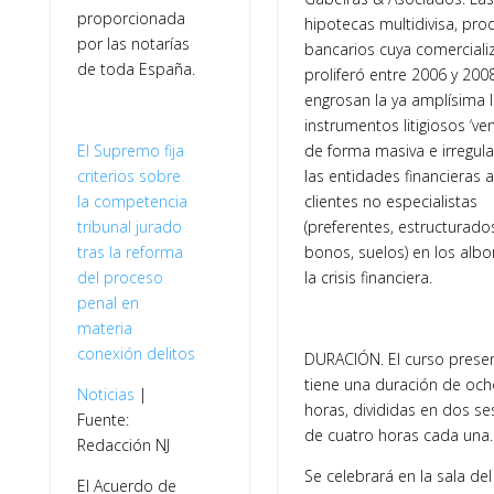
proporcionada
hipotecas multidivisa, pro
por las notarías
bancarios cuya comerciali
de toda España.
proliferó entre 2006 y 2008
engrosan la ya amplísima l
instrumentos litigiosos ‘ve
El Supremo fija
de forma masiva e irregula
criterios sobre
las entidades financieras a
la competencia
clientes no especialistas
tribunal jurado
(preferentes, estructurado
tras la reforma
bonos, suelos) en los albo
del proceso
la crisis financiera.
penal en
materia
conexión delitos
DURACIÓN. El curso presen
tiene una duración de och
Noticias
|
horas, divididas en dos se
Fuente:
de cuatro horas cada una.
Redacción NJ
Se celebrará en la sala del
El Acuerdo de