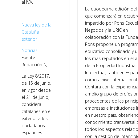
al IVA.
La duodécima edición del 
que comenzará en octubr
impartido por Pons Escue
Nueva ley de la
Negocios y la URJC en
Cataluña
colaboración con la Funda
exterior
Pons propone un progra
Noticias
|
educativo consolidado y 
Fuente:
los más reputados en el 
Redacción NJ
de la Propiedad Industrial
Intelectual, tanto en Espa
La Ley 8/2017,
como a nivel internacional.
de 15 de junio,
Contará con la experienci
en vigor desde
amplio grupo de profesio
el 21 de junio,
procedentes de las princi
considera
empresas e instituciones l
catalanes en el
en nuestro país, obtenien
exterior a los
conocimiento transversal 
ciudadanos
todos los aspectos relac
españoles
con la gestión de intangibl