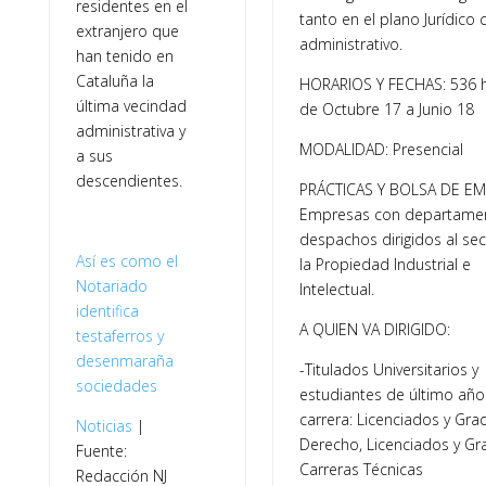
residentes en el
tanto en el plano Jurídico
extranjero que
administrativo.
han tenido en
Cataluña la
HORARIOS Y FECHAS: 536 
última vecindad
de Octubre 17 a Junio 18
administrativa y
MODALIDAD: Presencial
a sus
descendientes.
PRÁCTICAS Y BOLSA DE EM
Empresas con departamen
despachos dirigidos al se
Así es como el
la Propiedad Industrial e
Notariado
Intelectual.
identifica
A QUIEN VA DIRIGIDO:
testaferros y
desenmaraña
-Titulados Universitarios y
sociedades
estudiantes de último año
carrera: Licenciados y Gra
Noticias
|
Derecho, Licenciados y Gr
Fuente:
Carreras Técnicas
Redacción NJ