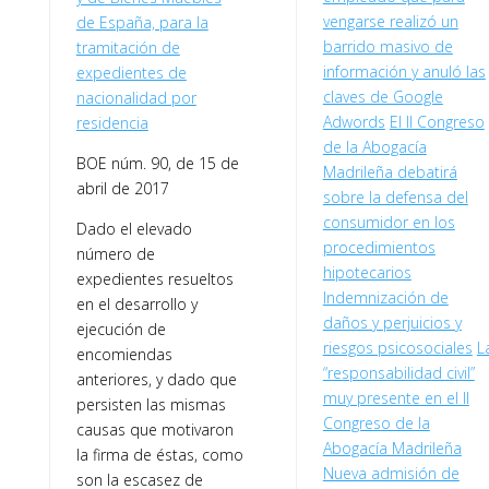
vengarse realizó un
de España, para la
barrido masivo de
tramitación de
información y anuló las
expedientes de
claves de Google
nacionalidad por
Adwords
El II Congreso
residencia
de la Abogacía
BOE núm. 90, de 15 de
Madrileña debatirá
abril de 2017
sobre la defensa del
consumidor en los
Dado el elevado
procedimientos
número de
hipotecarios
expedientes resueltos
Indemnización de
en el desarrollo y
daños y perjuicios y
ejecución de
riesgos psicosociales
L
encomiendas
“responsabilidad civil”
anteriores, y dado que
muy presente en el II
persisten las mismas
Congreso de la
causas que motivaron
Abogacía Madrileña
la firma de éstas, como
Nueva admisión de
son la escasez de