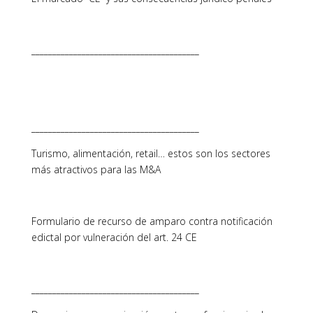
________________________________________
________________________________________
Turismo, alimentación, retail… estos son los sectores
más atractivos para las M&A
Formulario de recurso de amparo contra notificación
edictal por vulneración del art. 24 CE
________________________________________