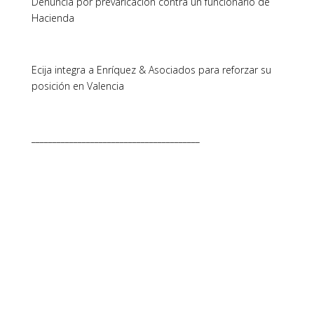
Denuncia por prevaricación contra un funcionario de
Hacienda
Ecija integra a Enríquez & Asociados para reforzar su
posición en Valencia
________________________________________