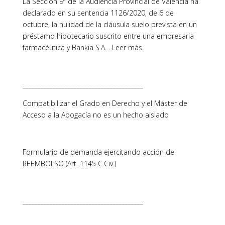
La Sección 9ª de la Audiencia Provincial de Valencia ha
declarado en su sentencia 1126/2020, de 6 de
octubre, la nulidad de la cláusula suelo prevista en un
préstamo hipotecario suscrito entre una empresaria
farmacéutica y Bankia S.A… Leer más
________________________________________
Compatibilizar el Grado en Derecho y el Máster de
Acceso a la Abogacía no es un hecho aislado
Formulario de demanda ejercitando acción de
REEMBOLSO (Art. 1145 C.Civ.)
________________________________________