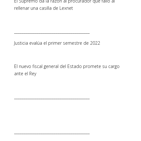
El Supremo da la razón al procurador que falló al
rellenar una casilla de Lexnet
________________________________________
Justicia evalúa el primer semestre de 2022
El nuevo fiscal general del Estado promete su cargo
ante el Rey
________________________________________
________________________________________