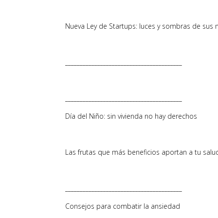
Nueva Ley de Startups: luces y sombras de sus 
________________________________________
________________________________________
Día del Niño: sin vivienda no hay derechos
Las frutas que más beneficios aportan a tu salu
________________________________________
Consejos para combatir la ansiedad