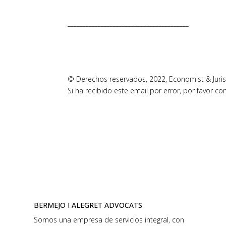
________________________________________
© Derechos reservados, 2022, Economist & Jurist
Si ha recibido este email por error, por favor c
BERMEJO I ALEGRET ADVOCATS
Somos una empresa de servicios integral, con