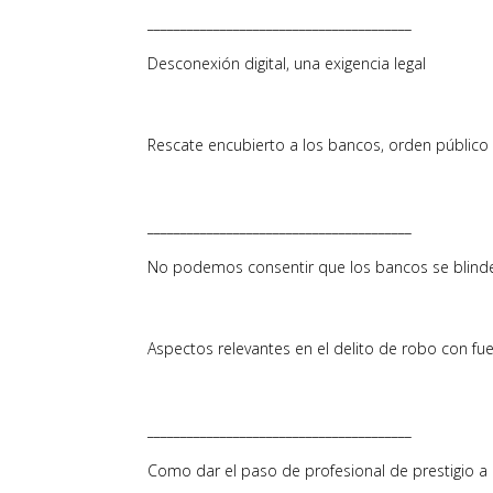
________________________________________
Desconexión digital, una exigencia legal
Rescate encubierto a los bancos, orden públic
________________________________________
No podemos consentir que los bancos se blinden
Aspectos relevantes en el delito de robo con f
________________________________________
Como dar el paso de profesional de prestigio 