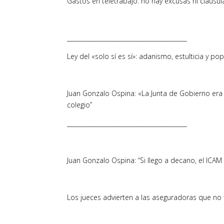
Gastos en teletrabajo: no hay excusas ni cláus
________________________________________
Ley del «solo sí es sí»: adanismo, estulticia y po
Juan Gonzalo Ospina: «La Junta de Gobierno er
colegio”
________________________________________
Juan Gonzalo Ospina: “Si llego a decano, el ICAM 
Los jueces advierten a las aseguradoras que no 