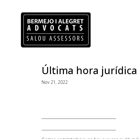
Última hora jurídica
Nov 21, 2022
________________________________________
________________________________________