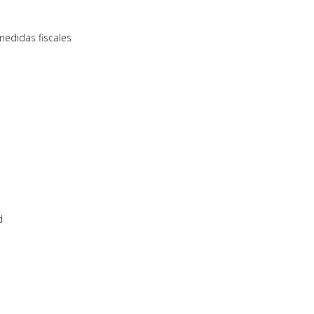
medidas fiscales
d