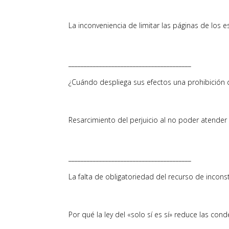
La inconveniencia de limitar las páginas de los 
________________________________________
¿Cuándo despliega sus efectos una prohibición d
Resarcimiento del perjuicio al no poder atender
________________________________________
La falta de obligatoriedad del recurso de incons
Por qué la ley del «solo sí es sí» reduce las co