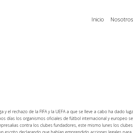
Inicio
Nosotro
ga y el rechazo de la FIFA y la UEFA a que se lleve a cabo ha dado lug
unos días los organismos oficiales de fútbol internacional y europeo s
epresalias contra los clubes fundadores, este mismo lunes los clubes
 un escrito declarando que habían emprendido acciones legales para