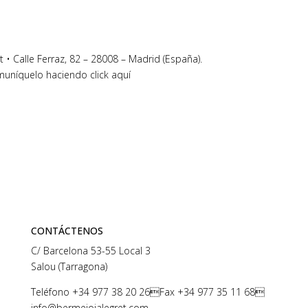
 • Calle Ferraz, 82 – 28008 – Madrid (España).
omuníquelo haciendo click aquí
CONTÁCTENOS
C/ Barcelona 53-55 Local 3
Salou (Tarragona)
Teléfono
+34 977 38 20 26
Fax +34 977 35 11 68
info@bermejoialegret.com