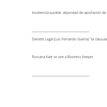
Insolvencia punible: atipicidad de aportación d
________________________________________
Deloitte Legal (Luis Fernando Guerra): “la cláusul
Rossana Kale se une a Business Keeper
________________________________________