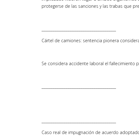
protegerse de las sanciones y las trabas que p
________________________________________
Cártel de camiones: sentencia pionera considera
Se considera accidente laboral el fallecimiento 
________________________________________
________________________________________
Caso real de impugnación de acuerdo adoptados