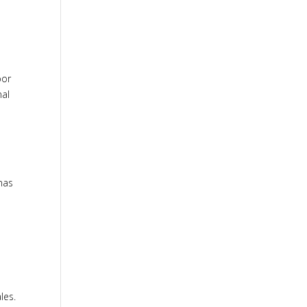
por
nal
nas
les.