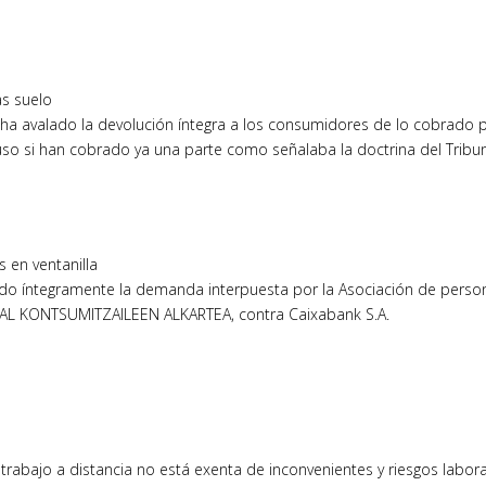
as suelo
E) ha avalado la devolución íntegra a los consumidores de lo cobrado 
uso si han cobrado ya una parte como señalaba la doctrina del Tribu
 en ventanilla
imado íntegramente la demanda interpuesta por la Asociación de perso
KAL KONTSUMITZAILEEN ALKARTEA, contra Caixabank S.A.
abajo a distancia no está exenta de inconvenientes y riesgos labora