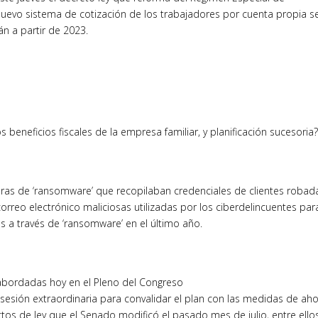
nuevo sistema de cotización de los trabajadores por cuenta propia s
án a partir de 2023.
s beneficios fiscales de la empresa familiar, y planificación sucesoria
ras de ‘ransomware’ que recopilaban credenciales de clientes robad
rreo electrónico maliciosas utilizadas por los ciberdelincuentes par
s a través de ‘ransomware’ en el último año.
 abordadas hoy en el Pleno del Congreso
 sesión extraordinaria para convalidar el plan con las medidas de ah
tos de ley que el Senado modificó el pasado mes de julio, entre ellos