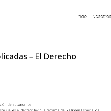
Inicio
Nosotro
licadas – El Derecho
zación de autónomos
ste jueves el decreto ley que reforma del Régimen Especial de