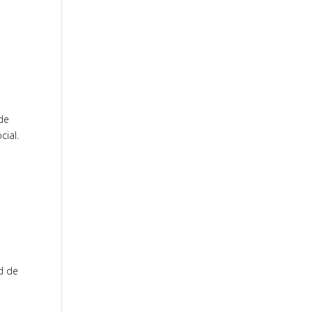
n
 de
cial.
ad de