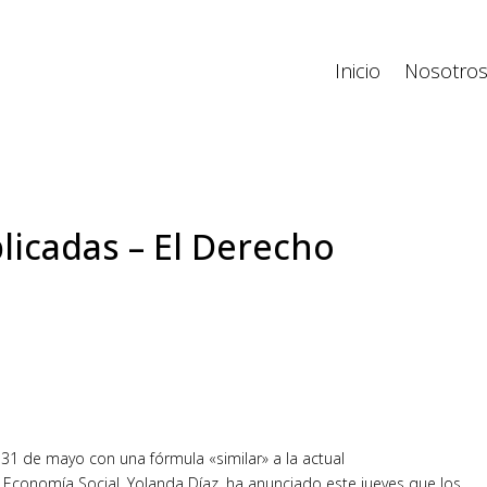
Inicio
Nosotro
licadas – El Derecho
31 de mayo con una fórmula «similar» a la actual
y Economía Social, Yolanda Díaz, ha anunciado este jueves que los