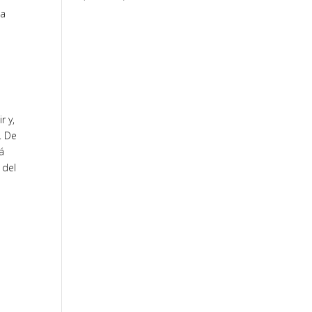
la
r y,
. De
á
 del