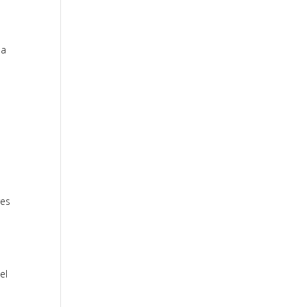
da
res
el