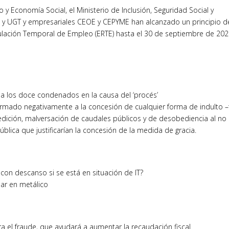
o y Economía Social, el Ministerio de Inclusión, Seguridad Social y
O y UGT y empresariales CEOE y CEPYME han alcanzado un principio d
ulación Temporal de Empleo (ERTE) hasta el 30 de septiembre de 202
 a los doce condenados en la causa del ‘procés’
nformado negativamente a la concesión de cualquier forma de indulto –
edición, malversación de caudales públicos y de desobediencia al no
pública que justificarían la concesión de la medida de gracia.
on descanso si se está en situación de IT?
ar en metálico
ra el fraude, que ayudará a aumentar la recaudación fiscal