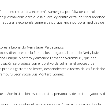
 fraude no reducirá la economía sumergida por falta de control
nda (Gestha) considera que la nueva ley contra el fraude fiscal aproba
o reducirá la economía sumergida porque «no incorpora medidas de
res a Leonardo Neri y Javier Valdecantos
os directores de la firma a los abogados Leonardo Neri y Javier
 socios Enrique Montero y Armando Fernández-Aramburu, que han
enovación se produce con el objetivo de culminar el proceso de
os propios gestores salientes, descendientes directos de los fundado
Aramburu León y José Luis Montero Gómez.
e la Administración les ceda datos personales de los trabajadores d
0) se pronuncia sobre el recurso de casación en el que se plantea la