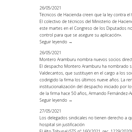
26/05/2021
Técnicos de Hacienda creen que la ley contra el
El colectivo de técnicos del Ministerio de Hacie
este martes en el Congreso de los Diputados n
control para que se asegure su aplicación».
Seguir leyendo →
26/05/2021
Montero Aramburu nombra nuevos socios directo
El despacho Montero Aramburu ha nombrado soci
Valdecantos, que sustituyen en el cargo a los
codirigido la firma los últimos nueve años. La r
institucionalización del despacho iniciado por l
de la firma hace 50 años, Armando Fernández-
Seguir leyendo →
27/05/2021
Los delegados sindicales no tienen derecho a qu
hospital sin justificación
El Alto Tribunal (STS nº 160/2021, rec. 1229/202