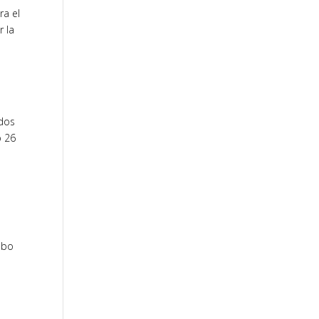
ra el
r la
ados
o 26
abo